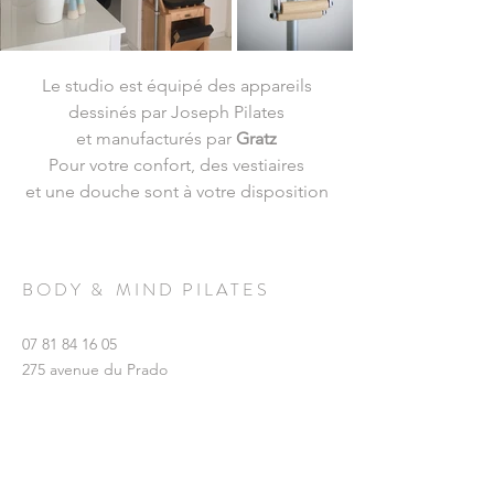
Le studio est équipé des appareils
dessinés par Joseph Pilates
et manufacturés par
Gratz
Pour votre confort, des vestiaires
et une douche sont à votre disposition
B O D Y & M I N D P I L A T E S
07 81 84 16 05
275 avenue du Prado
13008 Marseille - FR
SUIVEZ-NOUS SUR INSTAGRAM