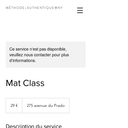
M É T H O D E - A U T H E N T I Q U E ® N Y
Ce service n'est pas disponible,
veuillez nous contacter pour plus
d'informations.
Mat Class
29
euros
29 €
275 avenue du Prado
Description du service