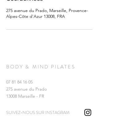
275 avenue du Prado, Marseille, Provence-
Alpes-Côte d'Azur 13008, FRA
B O D Y & M I N D P I L A T E S
07 81 84 16 05
275 avenue du Prado
13008 Marseille - FR
SUIVEZ-NOUS SUR INSTAGRAM